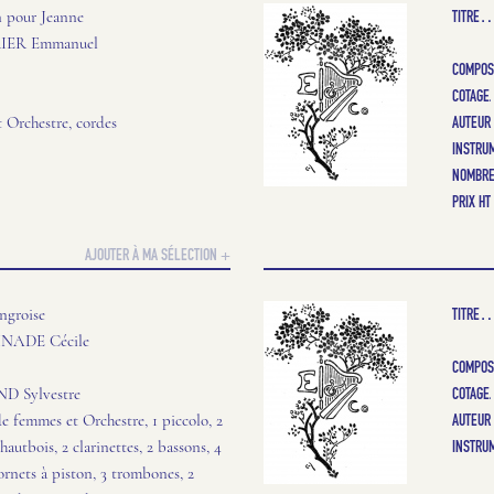
TITRE
 pour Jeanne
ER Emmanuel
COMPOS
COTAGE
AUTEUR
t Orchestre, cordes
INSTRU
NOMBRE
PRIX HT
AJOUTER À MA SÉLECTION +
TITRE
ngroise
ADE Cécile
COMPOS
COTAGE
 Sylvestre
AUTEUR
 femmes et Orchestre, 1 piccolo, 2
INSTRU
 hautbois, 2 clarinettes, 2 bassons, 4
cornets à piston, 3 trombones, 2