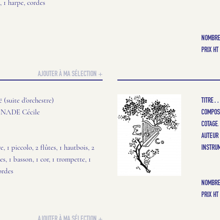
, 1 harpe, cordes
NOMBRE
PRIX HT
AJOUTER À MA SÉLECTION +
TITRE
ë (suite d'orchestre)
COMPOS
ADE Cécile
COTAGE
AUTEUR
INSTRU
, 1 piccolo, 2 flûtes, 1 hautbois, 2
es, 1 basson, 1 cor, 1 trompette, 1
cordes
NOMBRE
PRIX HT
AJOUTER À MA SÉLECTION +