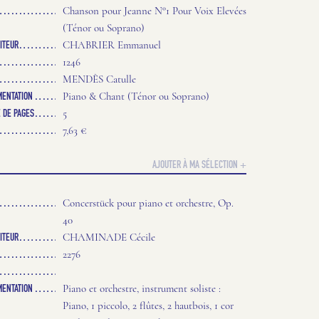
Chanson pour Jeanne N°1 Pour Voix Elevées
(Ténor ou Soprano)
ITEUR
CHABRIER Emmanuel
1246
MENDÈS Catulle
MENTATION
Piano & Chant (Ténor ou Soprano)
 DE PAGES
5
7,63 €
AJOUTER À MA SÉLECTION +
Concerstück pour piano et orchestre, Op.
40
ITEUR
CHAMINADE Cécile
2276
MENTATION
Piano et orchestre, instrument soliste :
Piano, 1 piccolo, 2 flûtes, 2 hautbois, 1 cor