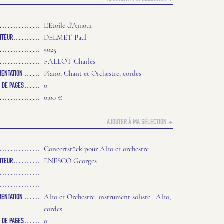
L'Etoile d'Amour
ITEUR
DELMET Paul
5025
FALLOT Charles
MENTATION
Piano, Chant et Orchestre, cordes
 DE PAGES
0
0,00 €
AJOUTER À MA SÉLECTION +
Concertstück pour Alto et orchestre
ITEUR
ENESCO Georges
MENTATION
Alto et Orchestre, instrument soliste : Alto,
cordes
 DE PAGES
0