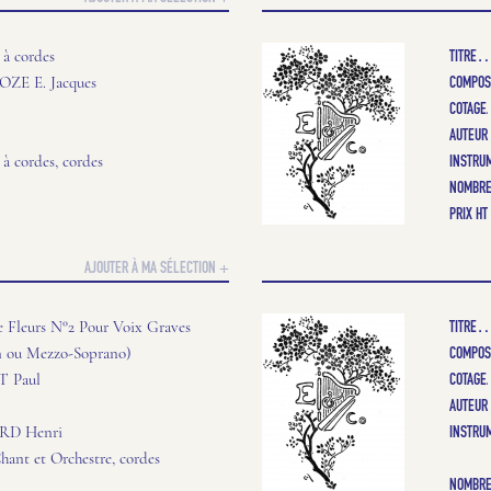
TITRE
 à cordes
COMPOS
ZE E. Jacques
COTAGE
AUTEUR
INSTRU
 à cordes, cordes
NOMBRE
PRIX HT
AJOUTER À MA SÉLECTION +
TITRE
e Fleurs N°2 Pour Voix Graves
COMPOS
n ou Mezzo-Soprano)
COTAGE
 Paul
AUTEUR
INSTRU
RD Henri
hant et Orchestre, cordes
NOMBRE