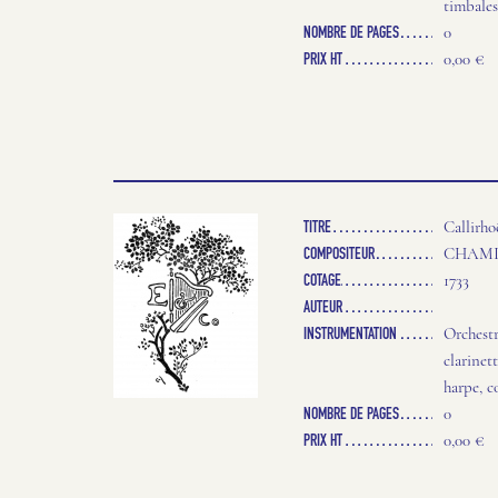
timbales
NOMBRE DE PAGES
0
PRIX HT
0,00 €
TITRE
Callirho
COMPOSITEUR
CHAMIN
COTAGE
1733
AUTEUR
INSTRUMENTATION
Orchestre
clarinett
harpe, 
NOMBRE DE PAGES
0
PRIX HT
0,00 €