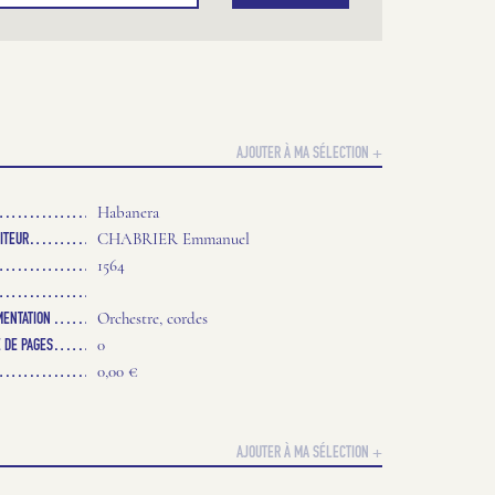
AJOUTER À MA SÉLECTION +
Habanera
ITEUR
CHABRIER Emmanuel
1564
MENTATION
Orchestre, cordes
 DE PAGES
0
0,00 €
AJOUTER À MA SÉLECTION +