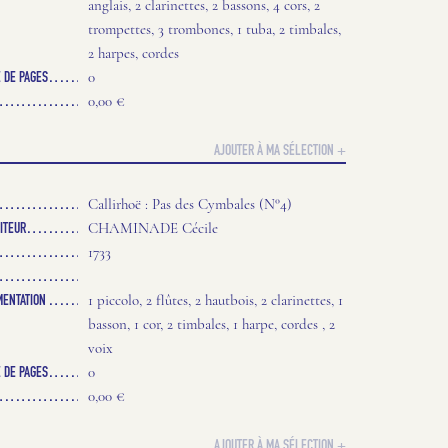
anglais, 2 clarinettes, 2 bassons, 4 cors, 2
trompettes, 3 trombones, 1 tuba, 2 timbales,
2 harpes, cordes
 DE PAGES
0
0,00 €
AJOUTER À MA SÉLECTION +
Callirhoë : Pas des Cymbales (N°4)
ITEUR
CHAMINADE Cécile
1733
MENTATION
1 piccolo, 2 flûtes, 2 hautbois, 2 clarinettes, 1
basson, 1 cor, 2 timbales, 1 harpe, cordes , 2
voix
 DE PAGES
0
0,00 €
AJOUTER À MA SÉLECTION +