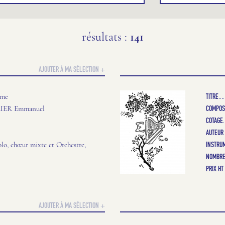
résultats :
141
AJOUTER À MA SÉLECTION +
TITRE
ame
COMPOS
ER Emmanuel
COTAGE
AUTEUR
INSTRU
lo, chœur mixte et Orchestre,
NOMBRE
PRIX HT
AJOUTER À MA SÉLECTION +