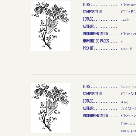
TITRE
Chanson
COMPOSITEUR
CHABRI
COTAGE
1246
AUTEUR
INSTRUMENTATION
Chant e
NOMBRE DE PAGES
0
PRIX HT
0,00 €
TITRE
Noce ho
COMPOSITEUR
CHAMIN
COTAGE
2323
AUTEUR
ARMAND
INSTRUMENTATION
Chœur de
flûtes, 2
cors, 3 